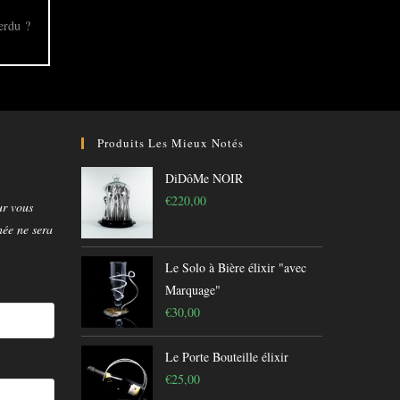
erdu ?
Produits Les Mieux Notés
DiDôMe NOIR
€
220,00
ur vous
née ne sera
Le Solo à Bière élixir "avec
Marquage"
€
30,00
Le Porte Bouteille élixir
€
25,00