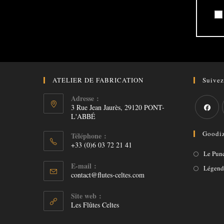
ATELIER DE FABRICATION
Suive
Adresse :
3 Rue Jean Jaurès, 29120 PONT-
L'ABBÉ
S’ouvre
Goodi
Téléphone :
dans
+33 (0)6 03 72 21 41
un
Le Pun
nouvel
E-mail :
Légende
S’ouvre
contact@flutes-celtes.com
onglet
dans
votre
Site web :
application
Les Flûtes Celtes