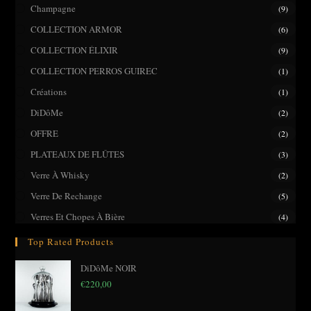
pane
Champagne
(9)
COLLECTION ARMOR
(6)
COLLECTION ÉLIXIR
(9)
COLLECTION PERROS GUIREC
(1)
Créations
(1)
DiDôMe
(2)
OFFRE
(2)
PLATEAUX DE FLÛTES
(3)
Verre À Whisky
(2)
Verre De Rechange
(5)
Verres Et Chopes À Bière
(4)
Top Rated Products
DiDôMe NOIR
€
220,00