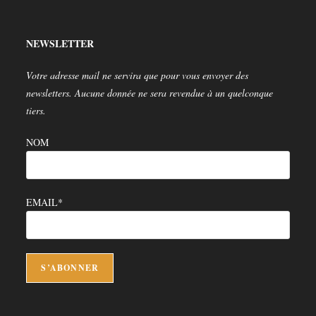
un
dans
nouvel
un
onglet
nouvel
NEWSLETTER
onglet
Votre adresse mail ne servira que pour vous envoyer des
newsletters. Aucune donnée ne sera revendue à un quelconque
tiers.
NOM
EMAIL*