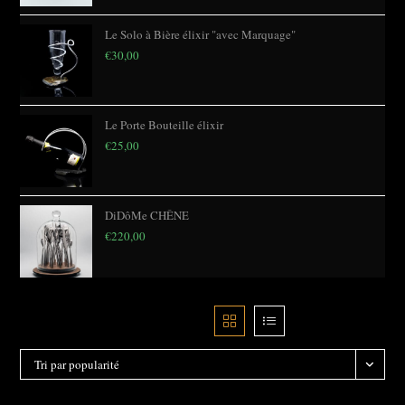
Le Solo à Bière élixir "avec Marquage"
€
30,00
Le Porte Bouteille élixir
€
25,00
DiDôMe CHÊNE
€
220,00
Filtre
Tri par popularité