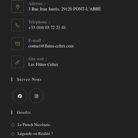
Adresse :
3 Rue Jean Jaurès, 29120 PONT-L'ABBÉ
Téléphone :
+33 (0)6 03 72 21 41
E-mail :
S’ouvre
contact@flutes-celtes.com
dans
votre
Site web :
application
Les Flûtes Celtes
Suivez-Nous
S’ouvre
S’ouvre
Goodiz
dans
dans
un
un
S’ouvre
Le Punch Nicolazic
nouvel
nouvel
dans
S’ouvre
Légende ou Réalité ?
onglet
onglet