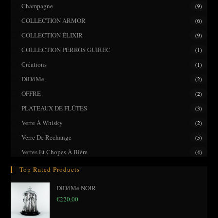
pane
Champagne
(9)
COLLECTION ARMOR
(6)
COLLECTION ÉLIXIR
(9)
COLLECTION PERROS GUIREC
(1)
Créations
(1)
DiDôMe
(2)
OFFRE
(2)
PLATEAUX DE FLÛTES
(3)
Verre À Whisky
(2)
Verre De Rechange
(5)
Verres Et Chopes À Bière
(4)
Top Rated Products
DiDôMe NOIR
€
220,00