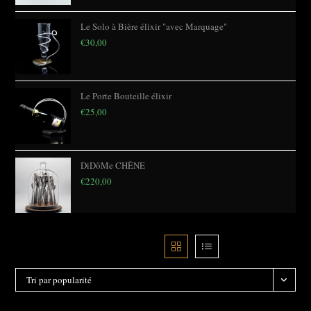
Le Solo à Bière élixir "avec Marquage"
€
30,00
Le Porte Bouteille élixir
€
25,00
DiDôMe CHÊNE
€
220,00
Filtre
Tri par popularité