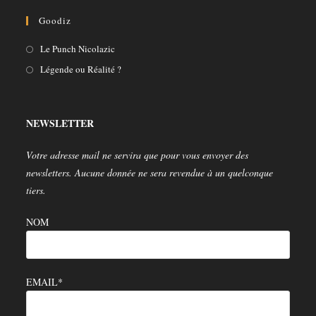
S’ouvre
S’ouvre
Goodiz
dans
dans
un
un
S’ouvre
Le Punch Nicolazic
nouvel
nouvel
dans
S’ouvre
Légende ou Réalité ?
onglet
onglet
un
dans
nouvel
un
onglet
nouvel
NEWSLETTER
onglet
Votre adresse mail ne servira que pour vous envoyer des
newsletters. Aucune donnée ne sera revendue à un quelconque
tiers.
NOM
EMAIL*