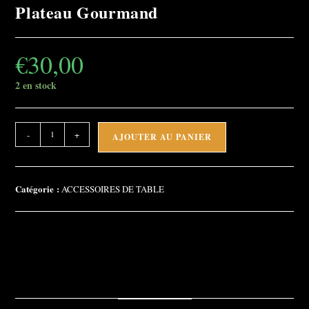
Plateau Gourmand
€
30,00
2 en stock
quantité
-
+
AJOUTER AU PANIER
de
Plateau
Gourmand
Catégorie :
ACCESSOIRES DE TABLE