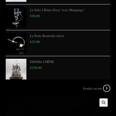
Le Solo à Bière élixir "avec Marquage"
€
30,00
Le Porte Bouteille élixir
€
25,00
DiDôMe CHÊNE
€
220,00
Produit suivant
🔍