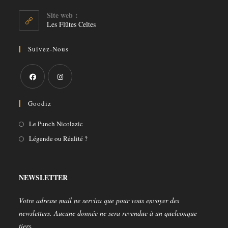
dans
votre
Site web :
application
Les Flûtes Celtes
Suivez-Nous
S’ouvre
S’ouvre
Goodiz
dans
dans
un
un
S’ouvre
Le Punch Nicolazic
nouvel
nouvel
dans
S’ouvre
Légende ou Réalité ?
onglet
onglet
un
dans
nouvel
un
onglet
nouvel
NEWSLETTER
onglet
Votre adresse mail ne servira que pour vous envoyer des
newsletters. Aucune donnée ne sera revendue à un quelconque
tiers.