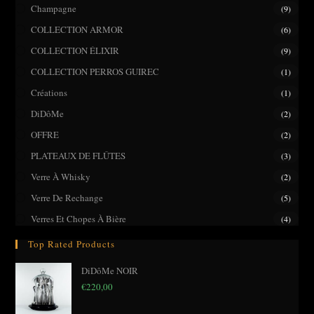
pane
Champagne
(9)
COLLECTION ARMOR
(6)
COLLECTION ÉLIXIR
(9)
COLLECTION PERROS GUIREC
(1)
Créations
(1)
DiDôMe
(2)
OFFRE
(2)
PLATEAUX DE FLÛTES
(3)
Verre À Whisky
(2)
Verre De Rechange
(5)
Verres Et Chopes À Bière
(4)
Top Rated Products
DiDôMe NOIR
€
220,00