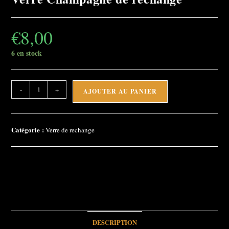
€
8,00
6 en stock
quantité
-
+
AJOUTER AU PANIER
de
Verre
Champagne
Catégorie :
Verre de rechange
de
rechange
DESCRIPTION