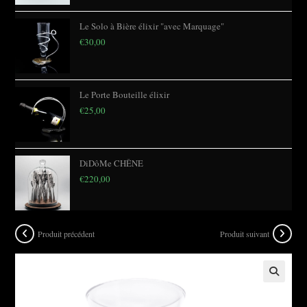
Le Solo à Bière élixir "avec Marquage"
€
30,00
Le Porte Bouteille élixir
€
25,00
DiDôMe CHÊNE
€
220,00
Produit précédent
Produit suivant
🔍