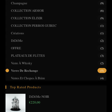
pane
Champagne
(9)
COLLECTION ARMOR
(6)
COLLECTION ÉLIXIR
(9)
COLLECTION PERROS GUIREC
(1)
Créations
(1)
DiDôMe
(2)
OFFRE
(2)
PLATEAUX DE FLÛTES
(3)
Verre À Whisky
(2)
Verre De Rechange
(5)
Verres Et Chopes À Bière
(4)
Top Rated Products
DiDôMe NOIR
€
220,00