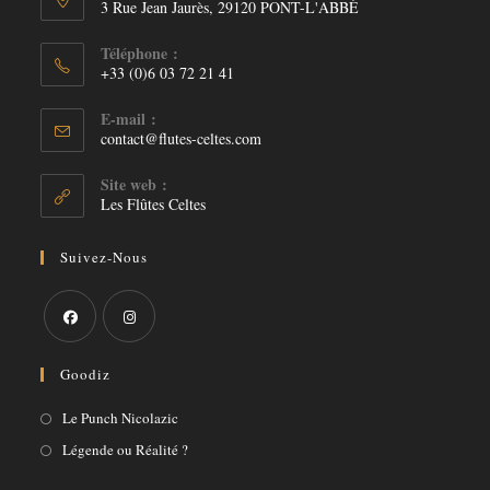
3 Rue Jean Jaurès, 29120 PONT-L'ABBÉ
Téléphone :
+33 (0)6 03 72 21 41
E-mail :
S’ouvre
contact@flutes-celtes.com
dans
votre
Site web :
application
Les Flûtes Celtes
Suivez-Nous
S’ouvre
S’ouvre
Goodiz
dans
dans
un
un
S’ouvre
Le Punch Nicolazic
nouvel
nouvel
dans
S’ouvre
Légende ou Réalité ?
onglet
onglet
un
dans