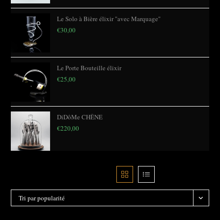
Le Solo à Bière élixir "avec Marquage"
€
30,00
Le Porte Bouteille élixir
€
25,00
DiDôMe CHÊNE
€
220,00
Filtre
Tri par popularité