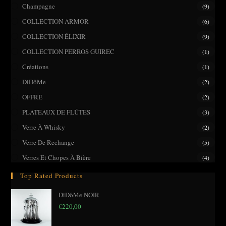
pane
Champagne
(9)
COLLECTION ARMOR
(6)
COLLECTION ÉLIXIR
(9)
COLLECTION PERROS GUIREC
(1)
Créations
(1)
DiDôMe
(2)
OFFRE
(2)
PLATEAUX DE FLÛTES
(3)
Verre À Whisky
(2)
Verre De Rechange
(5)
Verres Et Chopes À Bière
(4)
Top Rated Products
DiDôMe NOIR
€
220,00