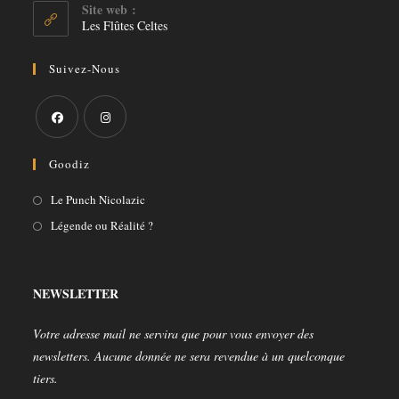
votre
Site web :
application
Les Flûtes Celtes
Suivez-Nous
S’ouvre
S’ouvre
Goodiz
dans
dans
un
un
S’ouvre
Le Punch Nicolazic
nouvel
nouvel
dans
S’ouvre
Légende ou Réalité ?
onglet
onglet
un
dans
nouvel
un
onglet
nouvel
NEWSLETTER
onglet
Votre adresse mail ne servira que pour vous envoyer des
newsletters. Aucune donnée ne sera revendue à un quelconque
tiers.