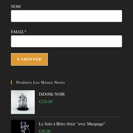
NOM
EMAIL*
Produits Les Mieux Notés
DiDôMe NOIR
€
220,00
Le Solo à Bière élixir "avec Marquage"
€
30,00