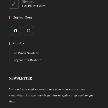
Site web :
application
Les Flûtes Celtes
Suivez-Nous
S’ouvre
S’ouvre
Goodiz
dans
dans
un
un
S’ouvre
Le Punch Nicolazic
nouvel
nouvel
dans
S’ouvre
Légende ou Réalité ?
onglet
onglet
un
dans
nouvel
un
onglet
nouvel
NEWSLETTER
onglet
Votre adresse mail ne servira que pour vous envoyer des
newsletters. Aucune donnée ne sera revendue à un quelconque
tiers.