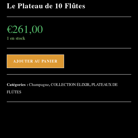
Le Plateau de 10 Flûtes
€
261,00
1 en stock
quantité
AJOUTER AU PANIER
de
Le
Plateau
Catégories :
,
,
Champagne
COLLECTION ÉLIXIR
PLATEAUX DE
de
FLÛTES
10
Flûtes