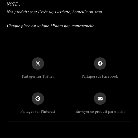
NOTE :
Nos produits sont livrés sans assiette, bouteille ou seau
.
Chaque pièce est unique *Photo non contractuelle
Opens
Opens
in
in
a
a
Partager sur Twitter
Partager sur Facebook
new
new
window
window
Opens
Opens
in
in
a
a
Partager sur Pinterest
Envoyer ce produit par e-mail
new
new
window
window