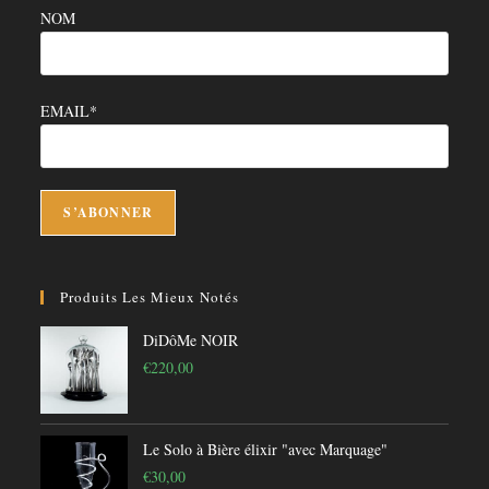
NOM
EMAIL*
Produits Les Mieux Notés
DiDôMe NOIR
€
220,00
Le Solo à Bière élixir "avec Marquage"
€
30,00