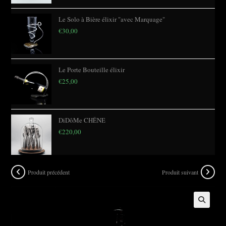
Le Solo à Bière élixir "avec Marquage"
€
30,00
Le Porte Bouteille élixir
€
25,00
DiDôMe CHÊNE
€
220,00
Produit précédent
Produit suivant
🔍