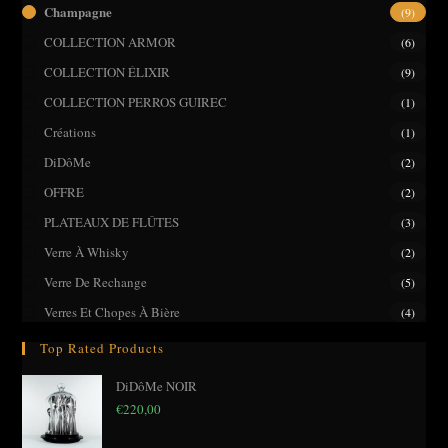
pane
Champagne
(9)
COLLECTION ARMOR
(6)
COLLECTION ÉLIXIR
(9)
COLLECTION PERROS GUIREC
(1)
Créations
(1)
DiDôMe
(2)
OFFRE
(2)
PLATEAUX DE FLÛTES
(3)
Verre À Whisky
(2)
Verre De Rechange
(5)
Verres Et Chopes À Bière
(4)
Top Rated Products
DiDôMe NOIR
€
220,00